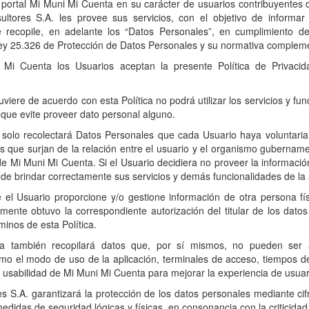
l portal Mi Muni Mi Cuenta en su carácter de usuarios contribuyentes
tores S.A. les provee sus servicios, con el objetivo de informar 
 recopile, en adelante los “Datos Personales”, en cumplimiento de 
y 25.326 de Protección de Datos Personales y su normativa compleme
ni Mi Cuenta los Usuarios aceptan la presente Política de Privac
uviere de acuerdo con esta Política no podrá utilizar los servicios y f
que evite proveer dato personal alguno.
solo recolectará Datos Personales que cada Usuario haya voluntaria
 que surjan de la relación entre el usuario y el organismo gubername
de Mi Muni Mi Cuenta. Si el Usuario decidiera no proveer la informaci
o de brindar correctamente sus servicios y demás funcionalidades de la 
 el Usuario proporcione y/o gestione información de otra persona fís
mente obtuvo la correspondiente autorización del titular de los dato
minos de esta Política.
a también recopilará datos que, por sí mismos, no pueden ser 
omo el modo de uso de la aplicación, terminales de acceso, tiempos d
a usabilidad de Mi Muni Mi Cuenta para mejorar la experiencia de usuar
 S.A. garantizará la protección de los datos personales mediante cifra
medidas de seguridad lógicas y físicas, en consonancia con la criticida