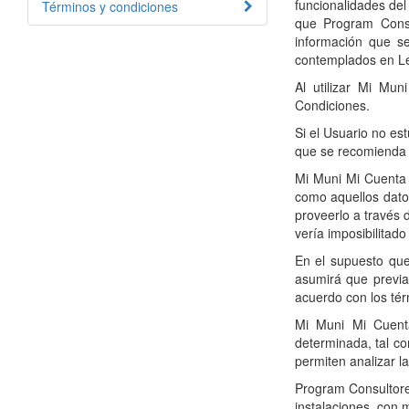
funcionalidades de
Términos y condiciones
que Program Consul
información que se
contemplados en Le
Al utilizar Mi Mu
Condiciones.
Si el Usuario no est
que se recomienda 
Mi Muni Mi Cuenta 
como aquellos datos
proveerlo a través 
vería imposibilitad
En el supuesto que
asumirá que previa
acuerdo con los tér
Mi Muni Mi Cuent
determinada, tal c
permiten analizar l
Program Consultores
instalaciones, con 