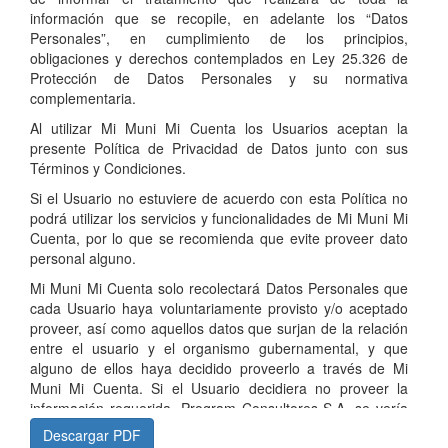
información que se recopile, en adelante los “Datos
Personales”, en cumplimiento de los principios,
obligaciones y derechos contemplados en Ley 25.326 de
Protección de Datos Personales y su normativa
complementaria.
Al utilizar Mi Muni Mi Cuenta los Usuarios aceptan la
presente Política de Privacidad de Datos junto con sus
Términos y Condiciones.
Si el Usuario no estuviere de acuerdo con esta Política no
podrá utilizar los servicios y funcionalidades de Mi Muni Mi
Cuenta, por lo que se recomienda que evite proveer dato
personal alguno.
Mi Muni Mi Cuenta solo recolectará Datos Personales que
cada Usuario haya voluntariamente provisto y/o aceptado
proveer, así como aquellos datos que surjan de la relación
entre el usuario y el organismo gubernamental, y que
alguno de ellos haya decidido proveerlo a través de Mi
Muni Mi Cuenta. Si el Usuario decidiera no proveer la
información requerida, Program Consultores S.A. se vería
imposibilitado de brindar correctamente sus servicios y
Descargar PDF