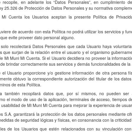
 recopile, en adelante los “Datos Personales”, en cumplimiento de 
y 25.326 de Protección de Datos Personales y su normativa compleme
ni Mi Cuenta los Usuarios aceptan la presente Política de Privac
uviere de acuerdo con esta Política no podrá utilizar los servicios y f
que evite proveer dato personal alguno.
solo recolectará Datos Personales que cada Usuario haya voluntaria
 que surjan de la relación entre el usuario y el organismo gubername
de Mi Muni Mi Cuenta. Si el Usuario decidiera no proveer la informaci
o de brindar correctamente sus servicios y demás funcionalidades de la 
 el Usuario proporcione y/o gestione información de otra persona fís
mente obtuvo la correspondiente autorización del titular de los dato
minos de esta Política.
a también recopilará datos que, por sí mismos, no pueden ser 
omo el modo de uso de la aplicación, terminales de acceso, tiempos d
a usabilidad de Mi Muni Mi Cuenta para mejorar la experiencia de usuar
 S.A. garantizará la protección de los datos personales mediante cifra
medidas de seguridad lógicas y físicas, en consonancia con la criticida
les de los Usuarios que estén relacionados con su vinculación co