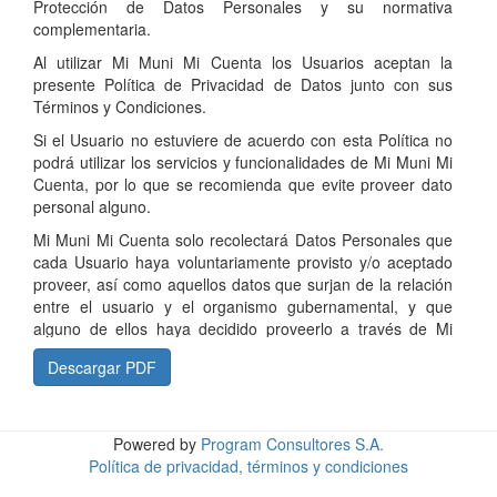
Protección de Datos Personales y su normativa
complementaria.
Al utilizar Mi Muni Mi Cuenta los Usuarios aceptan la
presente Política de Privacidad de Datos junto con sus
Términos y Condiciones.
Si el Usuario no estuviere de acuerdo con esta Política no
podrá utilizar los servicios y funcionalidades de Mi Muni Mi
Cuenta, por lo que se recomienda que evite proveer dato
personal alguno.
Mi Muni Mi Cuenta solo recolectará Datos Personales que
cada Usuario haya voluntariamente provisto y/o aceptado
proveer, así como aquellos datos que surjan de la relación
entre el usuario y el organismo gubernamental, y que
alguno de ellos haya decidido proveerlo a través de Mi
Muni Mi Cuenta. Si el Usuario decidiera no proveer la
Descargar PDF
información requerida, Program Consultores S.A. se vería
imposibilitado de brindar correctamente sus servicios y
demás funcionalidades de la aplicación.
Powered by
Program Consultores S.A.
En el supuesto que el Usuario proporcione y/o gestione
Política de privacidad, términos y condiciones
información de otra persona física o jurídica, Program
Consultores S.A. asumirá que previamente obtuvo la